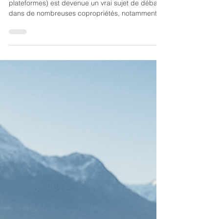
simple)
La location courte durée (Airbnb et autres
plateformes) est devenue un vrai sujet de débat
dans de nombreuses copropriétés, notamment à
Grenoble, où l’offre explose. Certains
copropriétaires y voient une opportunité de
rentabilité, d’autres une source de nuisances.
Depuis la loi Le Meur, votée en novembre 2024,
les règles ont changé et beaucoup pensent qu’il
devient très facile d’interdire l’Airbnb en
copropriété. Dans cet article, je vous explique
simplement, sans jargon, ce