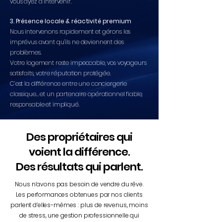
vous ayez à intervenir.
3. Présence locale & réactivité premium
Nous intervenons rapidement et gérons les
imprévus avant qu’ils ne deviennent des
problèmes.
Votre logement reste impeccable, vos voyageurs
satisfaits, votre réputation protégée.
C’est la différence entre une conciergerie
classique… et un partenaire opérationnel fiable,
responsable et impliqué.
Des propriétaires qui
voient la différence.
Des résultats qui parlent.
Nous n’avons pas besoin de vendre du rêve.
Les performances obtenues par nos clients
parlent d’elles-mêmes : plus de revenus, moins
de stress, une gestion professionnelle qui