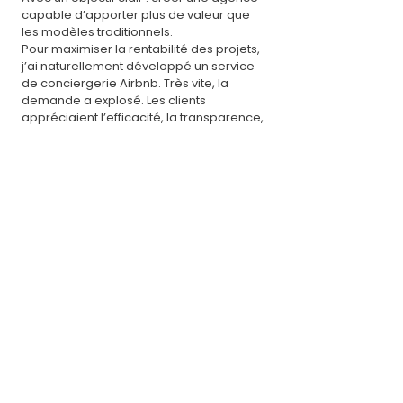
capable d’apporter plus de valeur que
les modèles traditionnels.
Pour maximiser la rentabilité des projets,
j’ai naturellement développé un service
de conciergerie Airbnb. Très vite, la
demande a explosé. Les clients
appréciaient l’efficacité, la transparence,
et les résultats concrets.
Et comme souvent quand le travail est
bien fait : la charge de travail a dépassé
les capacités d’une seule personne.
C’est là que l’aventure s’est accélérée.
Aujourd’hui, Capsule Corp, c’est :
4 salariés dédiés au service locatif,
conciergerie incluse ;
une décoratrice d’intérieur pour sublimer
les projets ;
6 agents spécialisés en transaction
immobilière, répartis sur plusieurs
secteurs : Grenoble, Aix-les-Bains,
Annecy, Avignon et Privas.