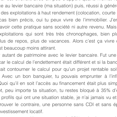
e au levier bancaire (ma situation) puis, réussi à génér
 des exploitations à haut rendement (colocation, courte 
s bien précis, oui tu peux vivre de l’immobilier. J’en 
avoir cette pratique sans société ni autre revenu. Mais
oitations qui sont très très chronophages, bien plus
plus de repos, plus de vacances. Alors c’est ça vivre d
st beaucoup moins attirant.
r autant de patrimoine avec le levier bancaire. Fut une 
ar le calcul de l’endettement était différent et si la banq
vait contourner le calcul pour qu’un projet rentable soit
 Avec un bon banquier, tu pouvais emprunter à l’infini
i qu’il en soit l’accès au financement était plus simpl
t, peu importe ta situation, tu restes bloqué à 35% d’
profils qui ont une situation stable, je n’ai jamais vu et
uver le contraire, une personne sans CDI et sans ép
vestissement locatif.