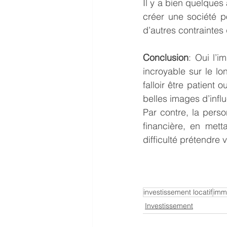
Il y a bien quelque
créer une société p
d’autres contraintes
Conclusion
: Oui l’i
incroyable sur le lo
falloir être patient 
belles images d’infl
Par contre, la perso
financière, en mett
difficulté prétendre 
investissement locatif
immo
Investissement