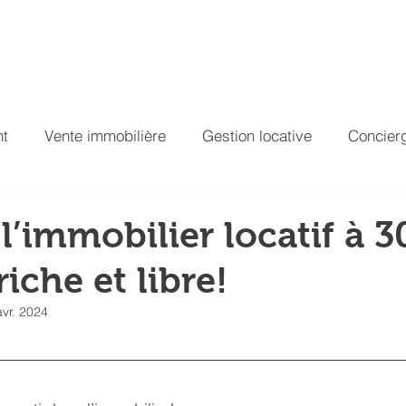
estissement
Gestion locative
Conciergerie
Contac
nt
Vente immobilière
Gestion locative
Concierg
 l’immobilier locatif à 3
iche et libre!
avr. 2024