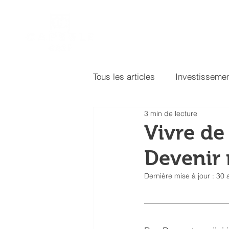
Accueil
Vente
Inv
Tous les articles
Investisseme
3 min de lecture
Ameublement & décoration
Vivre de
Devenir r
Dernière mise à jour :
30 