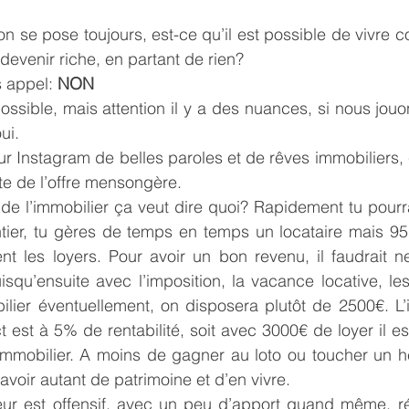
on se pose toujours, est-ce qu’il est possible de vivre 
 devenir riche, en partant de rien?
 appel: 
NON
ossible, mais attention il y a des nuances, si nous jouon
ui.
ur Instagram de belles paroles et de rêves immobiliers, c
ite de l’offre mensongère.
 de l’immobilier ça veut dire quoi? Rapidement tu pour
rentier, tu gères de temps en temps un locataire mais 9
t les loyers. Pour avoir un bon revenu, il faudrait ne
squ’ensuite avec l’imposition, la vacance locative, les 
ier éventuellement, on disposera plutôt de 2500€. L’i
est à 5% de rentabilité, soit avec 3000€ de loyer il es
mmobilier. A moins de gagner au loto ou toucher un héri
d’avoir autant de patrimoine et d’en vivre.
seur est offensif, avec un peu d’apport quand même, ré