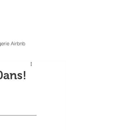
t
Nous rejoindre
Blog
erie Airbnb
0ans!