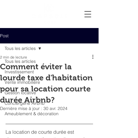
Post
Tous les articles
2 min de lecture
Tous les articles
Comment éviter la
Investissement
lourde taxe d'habitation
Vente immobilière
pour sa location courte
Gestion locative
durée Airbnb?
Conciergerie Airbnb
Dernière mise à jour :
30 avr. 2024
Ameublement & décoration
La location de courte durée est 