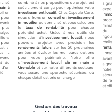
alisé
combiné à nos propositions de projet, est
sign
main à
spécialement conçu pour optimiser votre
exp
il en
investissement locatif.
Chez Capsule Corp,
immob
 pour
nous offrons un
conseil en investissement
proc
venir
immobilier
personnalisé et vous calculons
minut
plus
le
taux de rentabilité
pour chaque
du b
lyse
potentiel achat. Grâce à nos outils de
rigou
fions
simulation d'
investissement locatif
, nous
réa
pour
pouvons projeter avec précision les
renta
tifs.
rendements futurs
sur les 20 prochaines
us la
années et évaluer les meilleures options
Lors
evenu
pour votre patrimoine. Notre offre
ava
nt de
d
'investissement locatif clé en main
à
sign
 d'un
Grenoble
et sur notre différents secteurs
notre
ié.
vous assure une approche sécurisée, où
sécur
chaque détail est pris en charge
de re
et ef
Gestion des travaux