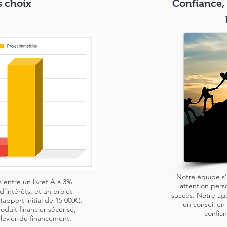
s choix
Confiance, 
Notre équipe s
 entre un livret A à 3%
attention pers
d'intérêts, et un projet
succès. Notre ag
apport initial de 15 000€).
un conseil en 
oduit financier sécurisé,
confian
e levier du financement.