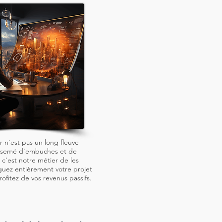
r n'est pas un long fleuve
, semé d'embuches et de
c'est notre métier de les
guez entièrement votre projet
rofitez de vos revenus passifs.