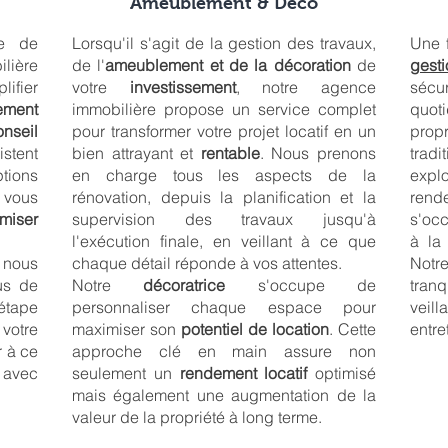
Ameublement & Déco
e de
Lorsqu'il s'agit de la gestion des travaux,
Une 
lière
de l'
ameublement et de la décoration
de
gest
ifier
votre
investissement
, notre agence
sécur
sement
immobilière propose un service complet
quot
onseil
pour transformer votre projet locatif en un
prop
istent
bien attrayant et
rentable
. Nous prenons
tradi
ptions
en charge tous les aspects de la
expl
 vous
rénovation, depuis la planification et la
rende
miser
supervision des travaux jusqu'à
s'occ
l'exécution finale, en veillant à ce que
à la
, nous
chaque détail réponde à vos attentes.
Notr
us de
Notre
décoratrice
s'occupe de
tran
 étape
personnaliser chaque espace pour
veill
votre
maximiser son
potentiel de location
. Cette
entre
r à ce
approche clé en main assure non
 avec
seulement un
rendement locatif
optimisé
mais également une augmentation de la
valeur de la propriété à long terme.