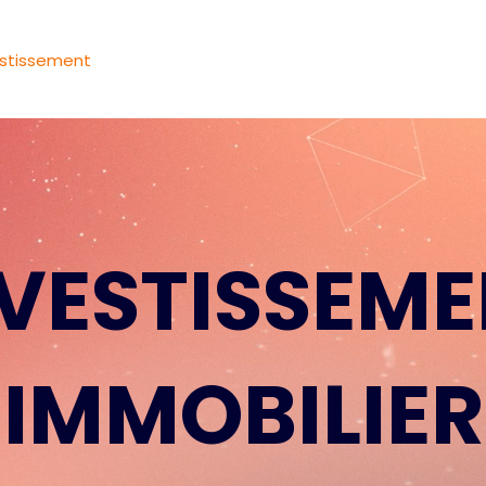
estissement
Gestion locative
Conciergerie
Contac
VESTISSEM
IMMOBILIER