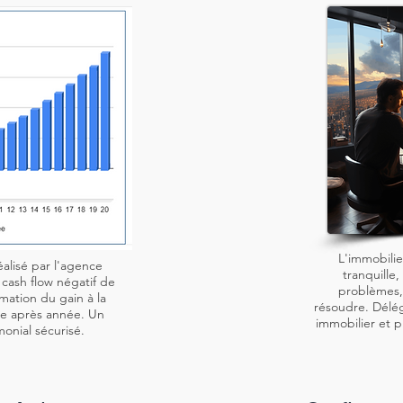
L'immobilie
éalisé par l'agence
tranquille
cash flow négatif de
problèmes, 
mation du gain à la
résoudre. Délé
ée après année. Un
immobilier et p
monial sécurisé.