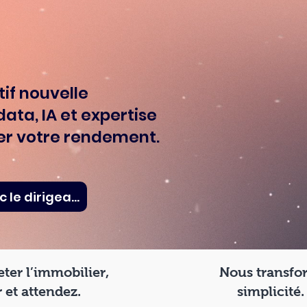
tif nouvelle
ata, IA et expertise
er votre rendement.
Contact pour une visio avec le dirigeant
ter l’immobilier,
Nous transfo
 et attendez.
simplicité.