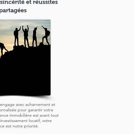
sincérité et réussites
partagées
'engage avec acharnement et
onnalisée pour garantir votre
ence immobilière est avant tout
investissement locatif, votre
ce est notre priorité.