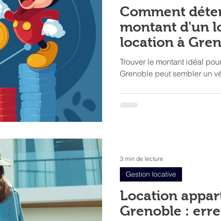
Comment déter
montant d'un l
location à Gre
Trouver le montant idéal pou
Grenoble peut sembler un vér
3 min de lecture
Gestion locative
Location appa
Grenoble : erre