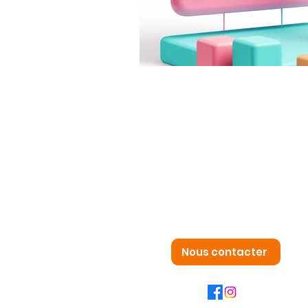
Nous contacter
7 rue général ferrié
38100 GRENOBLE
09 79 18 21 09
backoffice@capsulecorpimmo.
Nous contacter