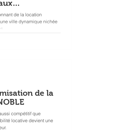
aux
nnant de la location
 une ville dynamique nichée
s.
imisation de la
ENOBLE
ussi compétitif que
ilité locative devient une
eur.