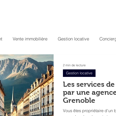
estissement
Gestion locative
Conciergerie
Contac
nt
Vente immobilière
Gestion locative
Concierg
2 min de lecture
Gestion locative
Les services de
par une agence
Grenoble
Vous êtes propriétaire d'un 