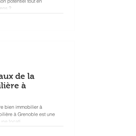
n potentiel tout en
iens ?
ux de la
lière à
e bien immobilier à
ilière à Grenoble est une
une locati