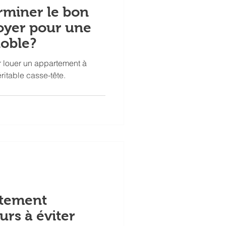
miner le bon
oyer pour une
noble?
r louer un appartement à
itable casse-tête.
rtement
urs à éviter