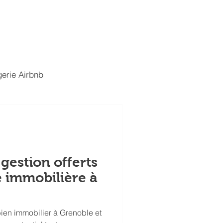
t
Nous rejoindre
Blog
erie Airbnb
 gestion offerts
 immobilière à
bien immobilier à Grenoble et