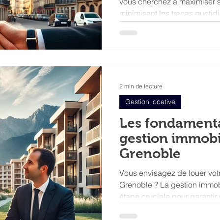
vous cherchez à maximiser so
minimisant les tracas quotid
2 min de lecture
Gestion locative
Les fondamenta
gestion immobi
Grenoble
Vous envisagez de louer votr
Grenoble ? La gestion immob
étape cruciale pour garantir 