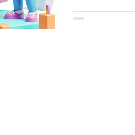
Nos services
Gestion locative
Site in
Conciergerie
Vente
com
Site
Investissement
https:/