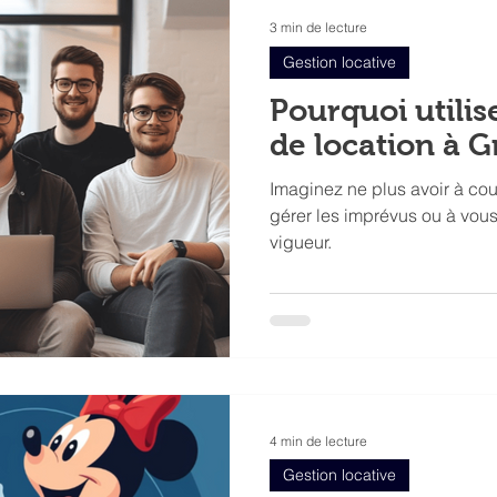
3 min de lecture
Gestion locative
Pourquoi utili
de location à G
Imaginez ne plus avoir à cour
gérer les imprévus ou à vous
vigueur.
4 min de lecture
Gestion locative