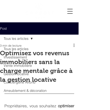
Post
Tous les articles
3 min de lecture
Tous les articles
Optimisez vos revenus
Investissement
immobiliers sans la
Vente immobilière
charge mentale grâce à
Gestion locative
la gestion locative
Conciergerie Airbnb
Ameublement & décoration
Propriétaires, vous souhaitez 
optimiser 