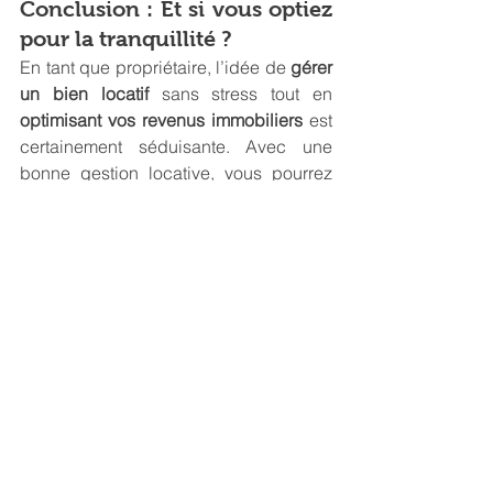
Conclusion : Et si vous optiez 
pour la tranquillité ?
En tant que propriétaire, l’idée de 
gérer 
un bien locatif
 sans stress tout en 
optimisant vos revenus immobiliers
 est 
certainement séduisante. Avec une 
bonne gestion locative, vous pourrez 
non seulement augmenter vos gains, 
mais aussi libérer du temps et de 
l'énergie pour ce qui compte vraiment 
dans votre vie.
Alors, êtes-vous prêt à confier votre 
bien à un professionnel pour enfin 
profiter de vos 
revenus locatifs à 
Grenoble
 sans la moindre charge 
mentale ? Qu’est-ce qui vous freine 
encore à sauter le pas ?
agence immobilière grenoble
agence de location
Gestion locative