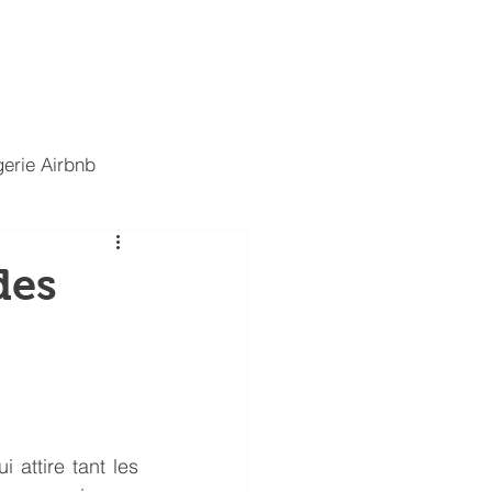
t
Nous rejoindre
Blog
erie Airbnb
des
attire tant les 